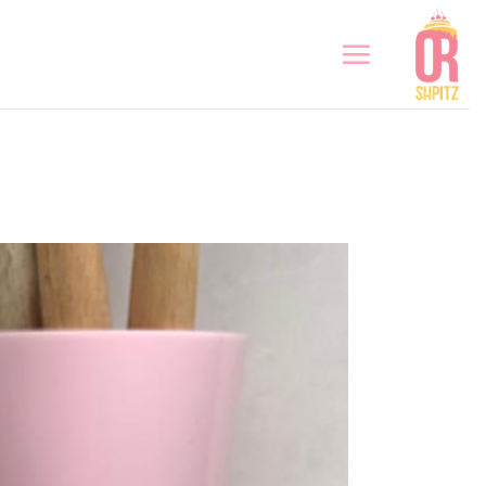
Ski
t
conten