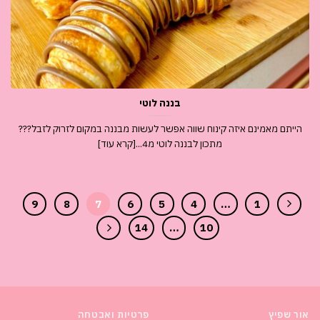
בננה לוטי
הייתם מאמינם איזה קינוח שווה אפשר לעשות מבננה במקום לזרוק לזבל???
מתכון לבננה לוטי מ4...[קרא עוד]
9
8
7
6
5
4
…
1
14
…
10
אור שפיץ
פרטיות ואבטחה