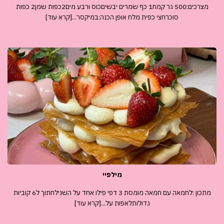
מצרכים:500 גר קמח1 כף שמרים יבשיםכוס ורבע מים2כפות שמן2 כפות
סוכרחצי כפית מלח אופן הכנה:במיקסר...[קרא עוד]
מילפיי
מתכון :לחמאה עם חמאה מומסת 3 דפי פילו אחד על השנילחתוך ל6 קוביות
גדולותלאפות על...[קרא עוד]